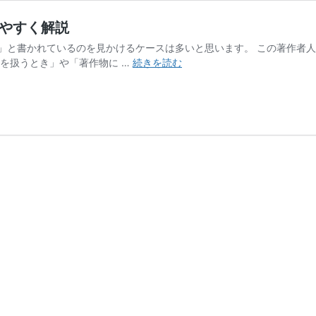
やすく解説
」と書かれているのを見かけるケースは多いと思います。 この著作者人
著
を扱うとき」や「著作物に …
続きを読む
作
者
人
格
権
と
は？
わ
か
り
や
す
く
解
説