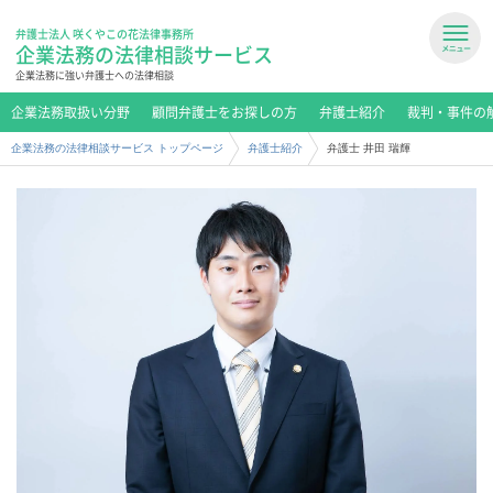
弁護士法人 咲くやこの花法律事務所
企業法務の法律相談サービス
企業法務に強い弁護士への法律相談
企業法務取扱い分野
顧問弁護士をお探しの方
弁護士紹介
裁判・事件の
企業法務の法律相談サービス トップページ
弁護士紹介
弁護士 井田 瑞輝