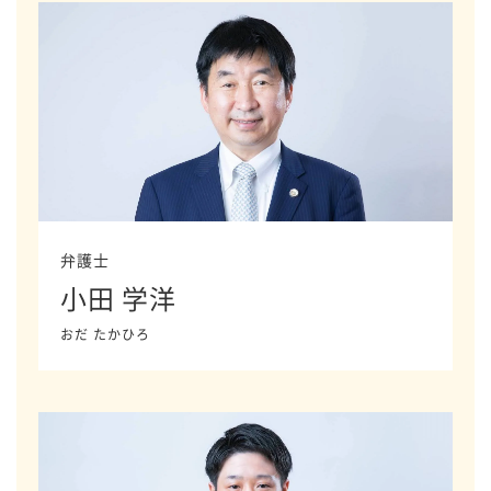
弁護士
小田 学洋
おだ たかひろ