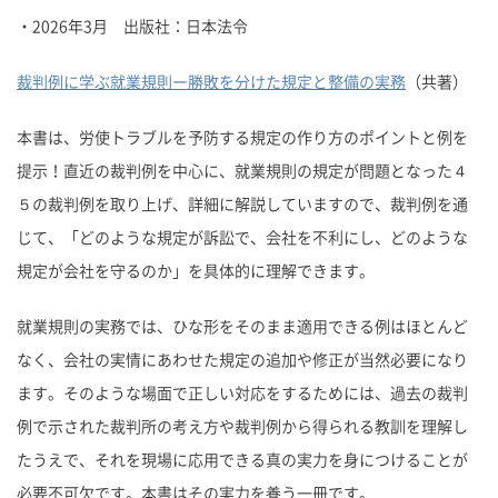
・2026年3月 出版社：日本法令
裁判例に学ぶ就業規則ー勝敗を分けた規定と整備の実務
（共著）
本書は、労使トラブルを予防する規定の作り方のポイントと例を
提示！直近の裁判例を中心に、就業規則の規定が問題となった４
５の裁判例を取り上げ、詳細に解説していますので、裁判例を通
じて、「どのような規定が訴訟で、会社を不利にし、どのような
規定が会社を守るのか」を具体的に理解できます。
就業規則の実務では、ひな形をそのまま適用できる例はほとんど
なく、会社の実情にあわせた規定の追加や修正が当然必要になり
ます。そのような場面で正しい対応をするためには、過去の裁判
例で示された裁判所の考え方や裁判例から得られる教訓を理解し
たうえで、それを現場に応用できる真の実力を身につけることが
必要不可欠です。本書はその実力を養う一冊です。