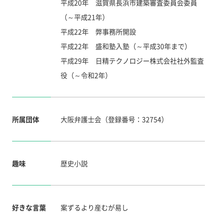
平成20年 滋賀県長浜市建築審査委員会委員
（～平成21年）
平成22年 弊事務所開設
平成22年 盛和塾入塾（～平成30年まで）
平成29年 日精テクノロジー株式会社社外監査
役（～令和2年）
所属団体
大阪弁護士会（登録番号：32754）
趣味
歴史小説
好きな言葉
案ずるより産むが易し