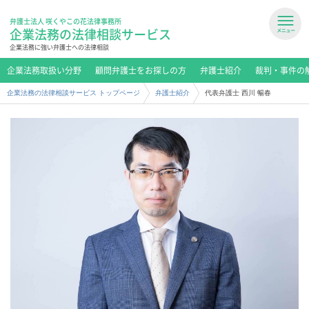
弁護士法人 咲くやこの花法律事務所
企業法務の法律相談サービス
企業法務に強い弁護士への法律相談
企業法務取扱い分野
顧問弁護士をお探しの方
弁護士紹介
裁判・事件の
企業法務の法律相談サービス トップページ
弁護士紹介
代表弁護士 西川 暢春