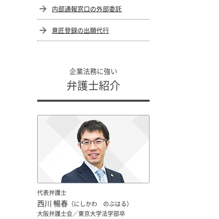
内部通報窓口の外部委託
意匠登録の出願代行
企業法務に強い
弁護士紹介
代表弁護士
西川 暢春
（にしかわ のぶはる）
大阪弁護士会／東京大学法学部卒