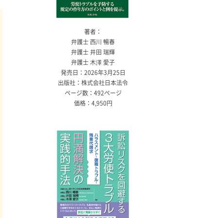
著者：
弁護士 西川 暢春
弁護士 井田 瑞輝
弁護士 木澤 愛子
発売日：2026年3月25日
出版社：株式会社日本法令
ページ数：492ページ
価格：4,950円