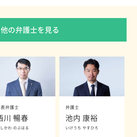
の他の弁護士を見る
代表弁護士
弁護士
西川 暢春
池内 康裕
しかわ のぶはる
いけうち やすひろ