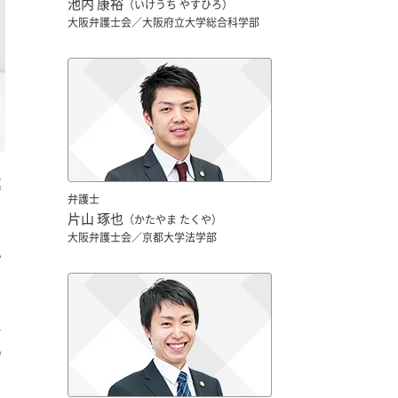
池内 康裕
（いけうち やすひろ）
大阪弁護士会／大阪府立大学総合科学部
真
弁護士
片山 琢也
（かたやま たくや）
大阪弁護士会／京都大学法学部
い
に
の