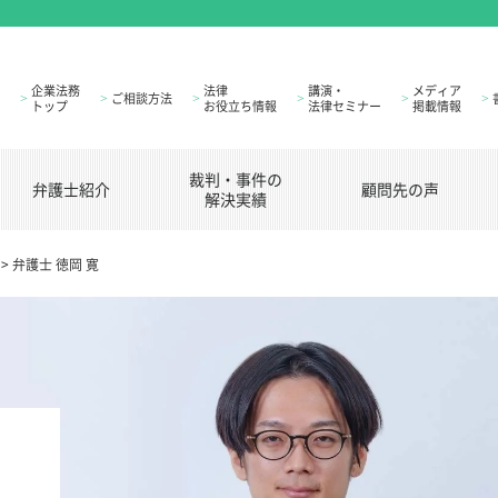
企業法務
法律
講演・
メディア
ご相談方法
>
>
>
>
>
>
トップ
お役立ち情報
法律セミナー
掲載情報
裁判・事件の
弁護士紹介
顧問先の声
解決実績
>
弁護士 徳岡 寛