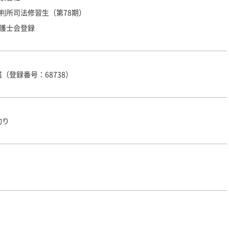
判所司法修習生（第78期）
弁護士会登録
（登録番号：68738）
釣り