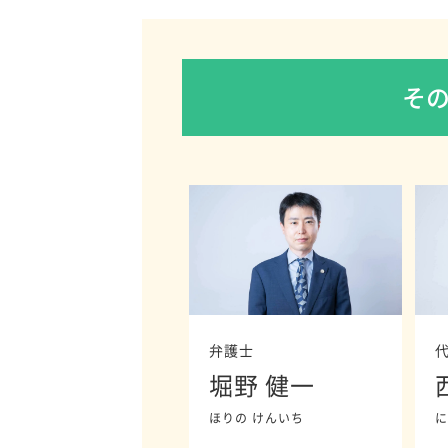
そ
弁護士
堀野 健一
ほりの けんいち
に