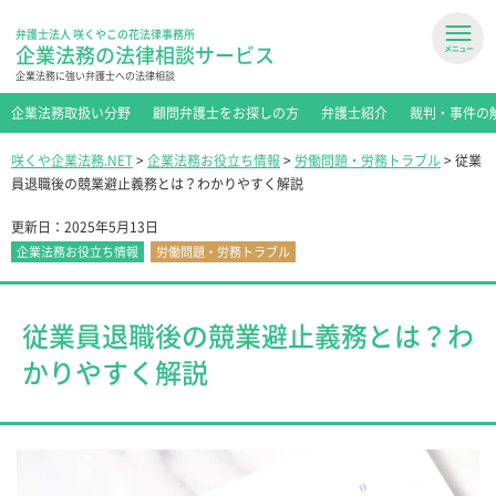
弁護士法人 咲くやこの花法律事務所
企業法務の法律相談サービス
企業法務に強い弁護士への法律相談
企業法務取扱い分野
顧問弁護士をお探しの方
弁護士紹介
裁判・事件の
咲くや企業法務.NET
>
企業法務お役立ち情報
>
労働問題・労務トラブル
>
従業
員退職後の競業避止義務とは？わかりやすく解説
更新日：
2025年5月13日
企業法務お役立ち情報
労働問題・労務トラブル
従業員退職後の競業避止義務とは？わ
かりやすく解説