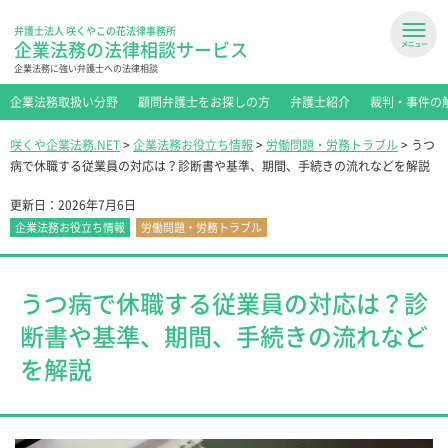
弁護士法人 咲くやこの花法律事務所
企業法務の法律相談サービス
企業法務に強い弁護士への法律相談
企業法務取扱い分野
顧問弁護士をお探しの方
弁護士紹介
裁判・事件の
咲くや企業法務.NET
>
企業法務お役立ち情報
>
労働問題・労務トラブル
>
うつ
病で休職する従業員の対応は？診断書や基準、期間、手続きの流れなどを解説
更新日：
2026年7月6日
企業法務お役立ち情報
労働問題・労務トラブル
うつ病で休職する従業員の対応は？診
断書や基準、期間、手続きの流れなど
を解説