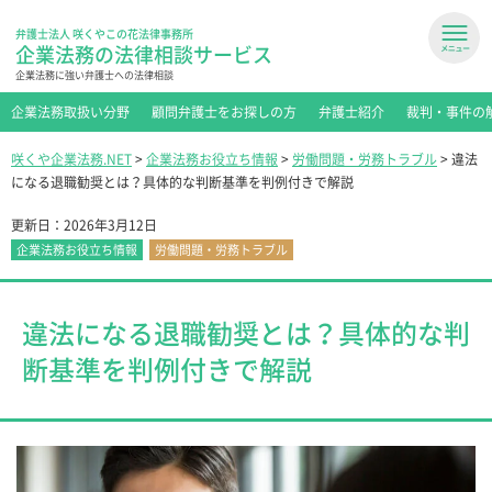
弁護士法人 咲くやこの花法律事務所
企業法務の法律相談サービス
企業法務に強い弁護士への法律相談
企業法務取扱い分野
顧問弁護士をお探しの方
弁護士紹介
裁判・事件の
咲くや企業法務.NET
>
企業法務お役立ち情報
>
労働問題・労務トラブル
>
違法
になる退職勧奨とは？具体的な判断基準を判例付きで解説
更新日：
2026年3月12日
企業法務お役立ち情報
労働問題・労務トラブル
違法になる退職勧奨とは？具体的な判
断基準を判例付きで解説