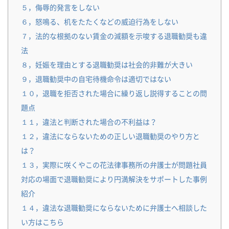
５，侮辱的発言をしない
６，怒鳴る、机をたたくなどの威迫行為をしない
７，法的な根拠のない賃金の減額を示唆する退職勧奨も違
法
８，妊娠を理由とする退職勧奨は社会的非難が大きい
９，退職勧奨中の自宅待機命令は適切ではない
１０，退職を拒否された場合に繰り返し説得することの問
題点
１１，違法と判断された場合の不利益は？
１２，違法にならないための正しい退職勧奨のやり方と
は？
１３，実際に咲くやこの花法律事務所の弁護士が問題社員
対応の場面で退職勧奨により円満解決をサポートした事例
紹介
１４，違法な退職勧奨にならないために弁護士へ相談した
い方はこちら