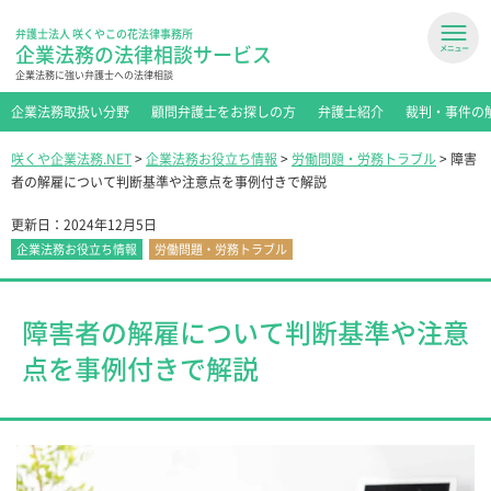
弁護士法人 咲くやこの花法律事務所
企業法務の法律相談サービス
企業法務に強い弁護士への法律相談
企業法務取扱い分野
顧問弁護士をお探しの方
弁護士紹介
裁判・事件の
咲くや企業法務.NET
>
企業法務お役立ち情報
>
労働問題・労務トラブル
>
障害
者の解雇について判断基準や注意点を事例付きで解説
更新日：
2024年12月5日
企業法務お役立ち情報
労働問題・労務トラブル
障害者の解雇について判断基準や注意
点を事例付きで解説