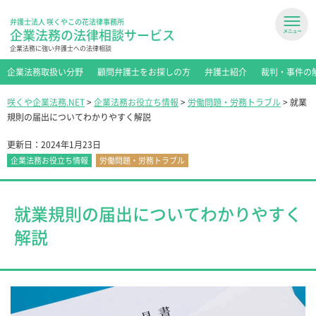
弁護士法人 咲くやこの花法律事務所
企業法務の法律相談サービス
企業法務に強い弁護士への法律相談
企業法務取扱い分野
顧問弁護士をお探しの方
弁護士紹介
裁判・事件の
咲くや企業法務.NET
>
企業法務お役立ち情報
>
労働問題・労務トラブル
>
就業
規則の届出についてわかりやすく解説
更新日：
2024年1月23日
企業法務お役立ち情報
労働問題・労務トラブル
就業規則の届出についてわかりやすく
解説