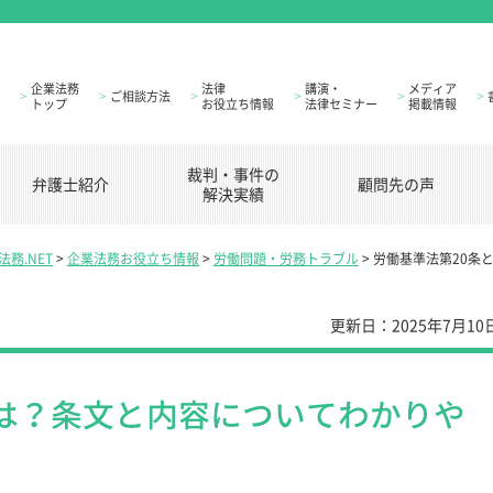
企業法務
法律
講演・
メディア
ご相談方法
>
>
>
>
>
>
トップ
お役立ち情報
法律セミナー
掲載情報
裁判・事件の
弁護士紹介
顧問先の声
解決実績
務.NET
>
企業法務お役立ち情報
>
労働問題・労務トラブル
>
労働基準法第20条
更新日：
2025年7月10
とは？条文と内容についてわかりや