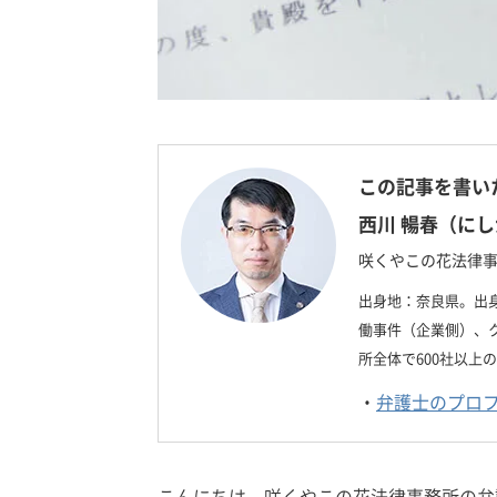
この記事を書い
西川 暢春（にし
咲くやこの花法律事
出身地：奈良県。出
働事件（企業側）、
所全体で600社以
・
弁護士のプロ
こんにちは。咲くやこの花法律事務所の弁